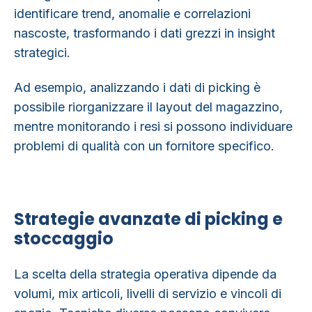
identificare trend, anomalie e correlazioni
quelle vendute,
nascoste, trasformando i dati grezzi in insight
un indicatore
strategici.
chiave per
problemi di
Ad esempio, analizzando i dati di picking è
qualità o di
possibile riorganizzare il layout del magazzino,
descrizione del
mentre monitorando i resi si possono individuare
prodotto.
problemi di qualità con un fornitore specifico.
Strategie avanzate di picking e
stoccaggio
La scelta della strategia operativa dipende da
volumi, mix articoli, livelli di servizio e vincoli di