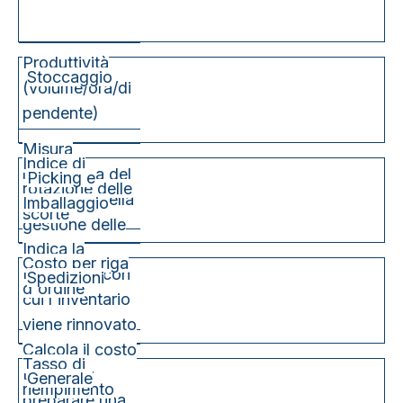
Produttività
Stoccaggio
(volume/ora/di
pendente)
Misura
Indice di
l'efficienza del
Picking e
rotazione delle
personale nella
Imballaggio
scorte
gestione delle
Indica la
merci in
Costo per riga
frequenza con
entrata.
Spedizioni
d'ordine
cui l'inventario
viene rinnovato
Calcola il costo
in un periodo.
Tasso di
totale per
Generale
riempimento
preparare una