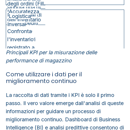
degli ordini (Fill
singola riga di
Accuratezza
Rate)
Percentuale di
un ordine
Logistica
dell'inventario
ordini spediti
cliente.
Inversa
Confronta
completi e
l'inventario
senza errori
registrato a
rispetto al
Principali KPI per la misurazione delle
sistema con
totale.
performance di magazzino
Tasso di reso
quello fisico
reale.
Come utilizzare i dati per il
miglioramento continuo
La raccolta di dati tramite i KPI è solo il primo
passo. Il vero valore emerge dall'
analisi di queste
Misura la
informazioni per guidare un processo di
percentuale di
miglioramento continuo
. Dashboard di Business
unità restituite
Intelligence (BI) e analisi predittive consentono di
rispetto a