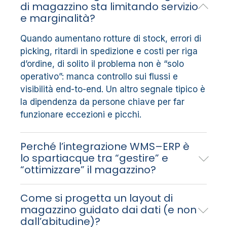
di magazzino sta limitando servizio
e marginalità?
Quando aumentano rotture di stock, errori di
picking, ritardi in spedizione e costi per riga
d’ordine, di solito il problema non è “solo
operativo”: manca controllo sui flussi e
visibilità end-to-end. Un altro segnale tipico è
la dipendenza da persone chiave per far
funzionare eccezioni e picchi.
Perché l’integrazione WMS–ERP è
lo spartiacque tra “gestire” e
“ottimizzare” il magazzino?
Perché elimina doppie versioni dei dati
Come si progetta un layout di
(ordini, anagrafiche, stock, movimenti) e
magazzino guidato dai dati (e non
abilita sincronizzazione in tempo reale su
dall’abitudine)?