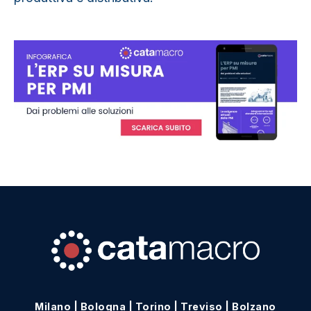
Milano
|
Bologna
|
Torino
|
Treviso
|
Bolzano